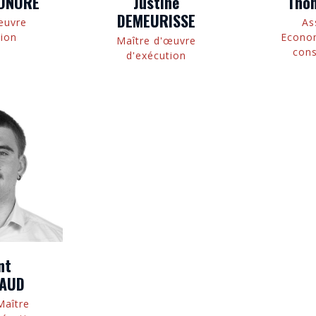
HONORE
Justine
Tho
DEMEURISSE
œuvre
As
tion
Econom
Maître d'œuvre
cons
d'exécution
nt
AUD
Maître