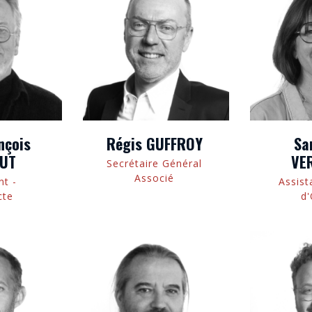
nçois
Régis GUFFROY
Sa
UT
VE
Secrétaire Général
Associé
nt -
Assist
cte
d'