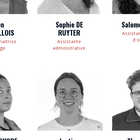
on
Sophie DE
Salom
LLOIS
RUYTER
Assista
d'
maitrise
Assistante
age
administrative