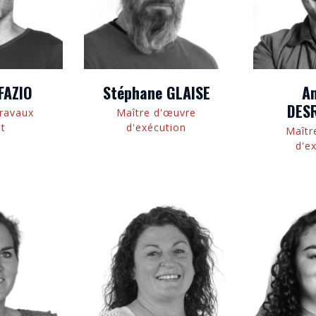
FAZIO
Stéphane GLAISE
A
DES
Travaux
Maître d'œuvre
nt
d'exécution
Maîtr
d'e