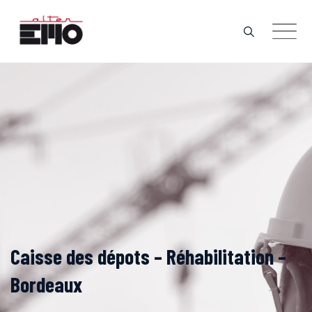
Skip
to
content
Caisse des dépots – Réhabilitation –
Bordeaux