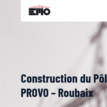
Skip
to
content
Construction du Pôl
PROVO – Roubaix