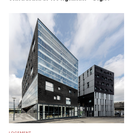
LOGEMENT