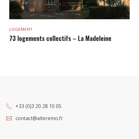
LOGEMENT
73 logements collectifs – La Madeleine
+33 (0)3 20 28 10 05
contact@alteremo.fr