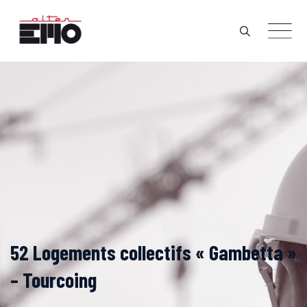
Skip
to
content
52 Logements collectifs « Gambetta »
– Tourcoing